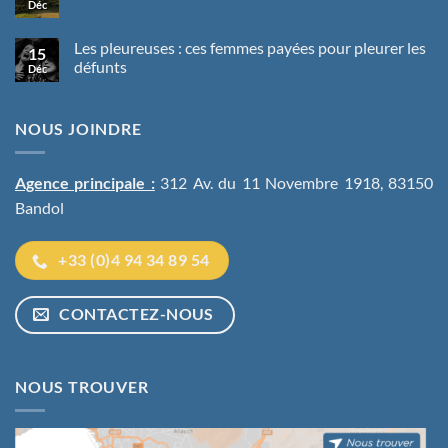
Déc
Aucun
Japon
précolombiennes
commentaire
un
sur
robot-
Tumulus
Les pleureuses : ces femmes payées pour pleurer les
moine
15
:
peut
défunts
Déc
les
présider
ancêtres
Aucun
les
des
commentaire
rites
pierres
sur
funéraires
tombales
NOUS JOINDRE
Les
lors
pleureuses
de
:
vos
ces
obsèques
femmes
Agence principale :
312 Av. du 11 Novembre 1918, 83150
payées
pour
Bandol
pleurer
les
défunts
+33 (0)4 94 34 89 54
CONTACTEZ-NOUS
NOUS TROUVER