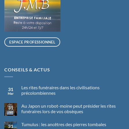
ESPACE PROFESSIONNEL
CONSEILS & ACTUS
Les rites funéraires dans les civilisations
31
précolombiennes
Mar
Aucun
commentaire
Au Japon un robot-moine peut présider les rites
sur
31
Les
funéraires lors de vos obsèques
Jan
rites
funéraires
Aucun
dans
commentaire
Tumulus : les ancêtres des pierres tombales
sur
les
31
Au
civilisations